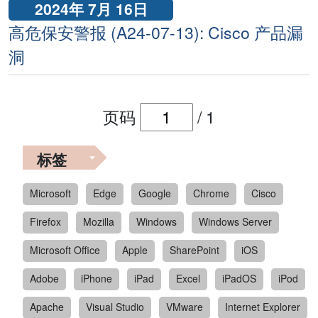
2024年 7月 16日
高危保安警报 (A24-07-13): Cisco 产品漏
洞
页码
/
1
标签
Microsoft
Edge
Google
Chrome
Cisco
Firefox
Mozilla
Windows
Windows Server
Microsoft Office
Apple
SharePoint
iOS
Adobe
iPhone
iPad
Excel
iPadOS
iPod
Apache
Visual Studio
VMware
Internet Explorer