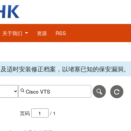
关于我们
资源
RSS
件及适时安装修正档案，以堵塞已知的保安漏洞。
期，格式为-日日-月月-年年年年。
日期范围的结束日期，格式为-日日-月月-年年年年。
按关键字或 CVE ID 搜寻保安警报
页码
/
1