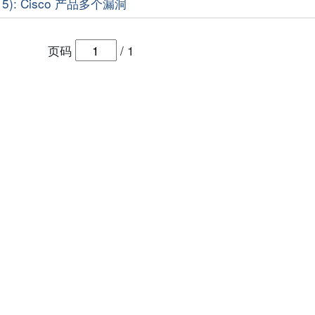
15): Cisco 产品多个漏洞
页码
/
1