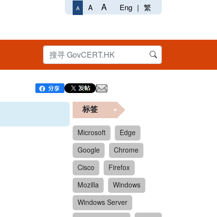
A
Eng
|
繁
A
A
标签
Microsoft
Edge
Google
Chrome
Cisco
Firefox
Mozilla
Windows
Windows Server