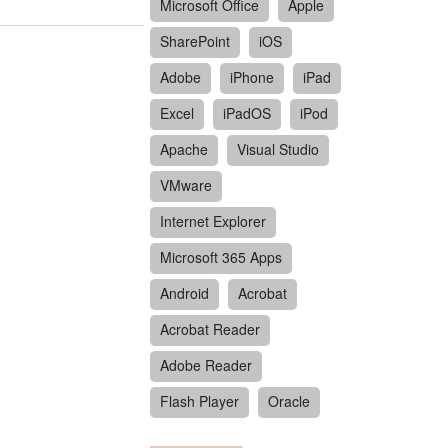
Microsoft Office
Apple
SharePoint
iOS
Adobe
iPhone
iPad
Excel
iPadOS
iPod
Apache
Visual Studio
VMware
Internet Explorer
Microsoft 365 Apps
Android
Acrobat
Acrobat Reader
Adobe Reader
Flash Player
Oracle