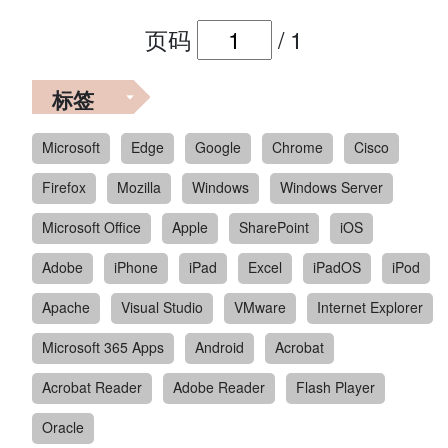
页码
/
1
标签
Microsoft
Edge
Google
Chrome
Cisco
Firefox
Mozilla
Windows
Windows Server
Microsoft Office
Apple
SharePoint
iOS
Adobe
iPhone
iPad
Excel
iPadOS
iPod
Apache
Visual Studio
VMware
Internet Explorer
Microsoft 365 Apps
Android
Acrobat
Acrobat Reader
Adobe Reader
Flash Player
Oracle