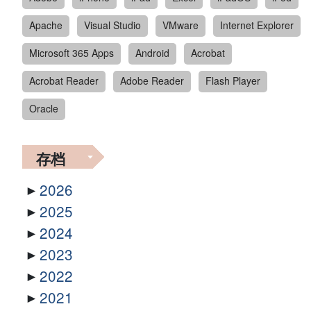
Apache
Visual Studio
VMware
Internet Explorer
Microsoft 365 Apps
Android
Acrobat
Acrobat Reader
Adobe Reader
Flash Player
Oracle
存档
2026
2025
2024
2023
2022
2021