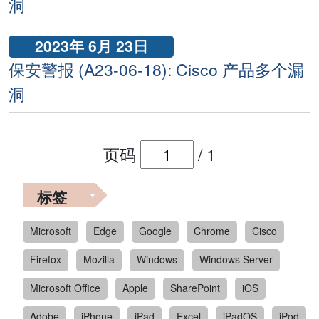
洞
2023年 6月 23日
保安警报 (A23-06-18): Cisco 产品多个漏
洞
页码
/
1
标签
Microsoft
Edge
Google
Chrome
Cisco
Firefox
Mozilla
Windows
Windows Server
Microsoft Office
Apple
SharePoint
iOS
Adobe
iPhone
iPad
Excel
iPadOS
iPod