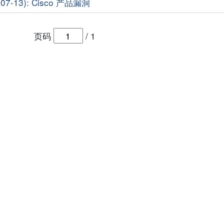
7-13): Cisco 产品漏洞
页码
/
1