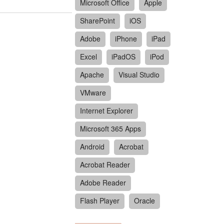
Microsoft Office
Apple
SharePoint
iOS
Adobe
iPhone
iPad
Excel
iPadOS
iPod
Apache
Visual Studio
VMware
Internet Explorer
Microsoft 365 Apps
Android
Acrobat
Acrobat Reader
Adobe Reader
Flash Player
Oracle