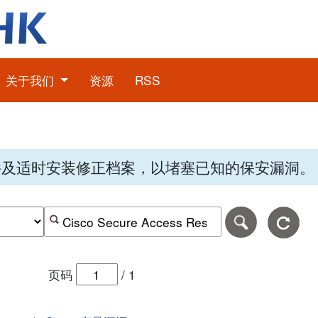
关于我们
资源
RSS
件及适时安装修正档案，以堵塞已知的保安漏洞。
期，格式为-日日-月月-年年年年。
日期范围的结束日期，格式为-日日-月月-年年年年。
按关键字或 CVE ID 搜寻保安警报
页码
/
1