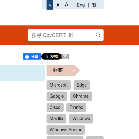
A
Eng
|
繁
A
A
标签
Microsoft
Edge
Google
Chrome
Cisco
Firefox
Mozilla
Windows
Windows Server