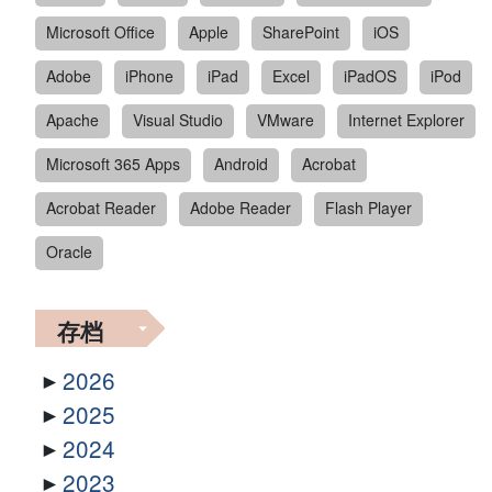
Microsoft Office
Apple
SharePoint
iOS
Adobe
iPhone
iPad
Excel
iPadOS
iPod
Apache
Visual Studio
VMware
Internet Explorer
Microsoft 365 Apps
Android
Acrobat
Acrobat Reader
Adobe Reader
Flash Player
Oracle
存档
2026
2025
2024
2023