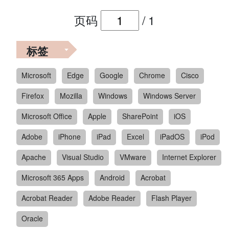
页码
/
1
标签
Microsoft
Edge
Google
Chrome
Cisco
Firefox
Mozilla
Windows
Windows Server
Microsoft Office
Apple
SharePoint
iOS
Adobe
iPhone
iPad
Excel
iPadOS
iPod
Apache
Visual Studio
VMware
Internet Explorer
Microsoft 365 Apps
Android
Acrobat
Acrobat Reader
Adobe Reader
Flash Player
Oracle