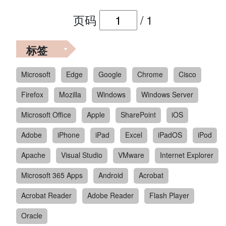
页码
/
1
标签
Microsoft
Edge
Google
Chrome
Cisco
Firefox
Mozilla
Windows
Windows Server
Microsoft Office
Apple
SharePoint
iOS
Adobe
iPhone
iPad
Excel
iPadOS
iPod
Apache
Visual Studio
VMware
Internet Explorer
Microsoft 365 Apps
Android
Acrobat
Acrobat Reader
Adobe Reader
Flash Player
Oracle