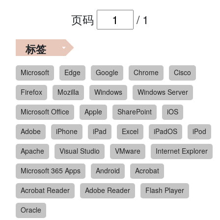
页码
/
1
标签
Microsoft
Edge
Google
Chrome
Cisco
Firefox
Mozilla
Windows
Windows Server
Microsoft Office
Apple
SharePoint
iOS
Adobe
iPhone
iPad
Excel
iPadOS
iPod
Apache
Visual Studio
VMware
Internet Explorer
Microsoft 365 Apps
Android
Acrobat
Acrobat Reader
Adobe Reader
Flash Player
Oracle