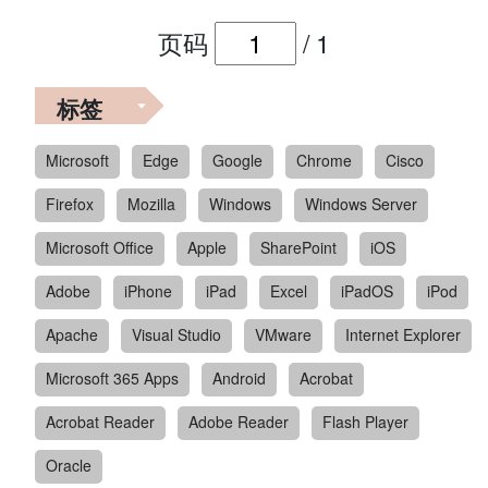
页码
/
1
标签
Microsoft
Edge
Google
Chrome
Cisco
Firefox
Mozilla
Windows
Windows Server
Microsoft Office
Apple
SharePoint
iOS
Adobe
iPhone
iPad
Excel
iPadOS
iPod
Apache
Visual Studio
VMware
Internet Explorer
Microsoft 365 Apps
Android
Acrobat
Acrobat Reader
Adobe Reader
Flash Player
Oracle