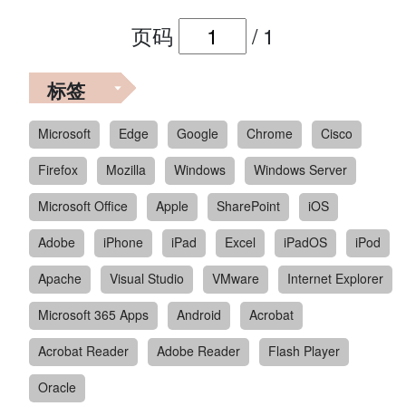
页码
/
1
标签
Microsoft
Edge
Google
Chrome
Cisco
Firefox
Mozilla
Windows
Windows Server
Microsoft Office
Apple
SharePoint
iOS
Adobe
iPhone
iPad
Excel
iPadOS
iPod
Apache
Visual Studio
VMware
Internet Explorer
Microsoft 365 Apps
Android
Acrobat
Acrobat Reader
Adobe Reader
Flash Player
Oracle