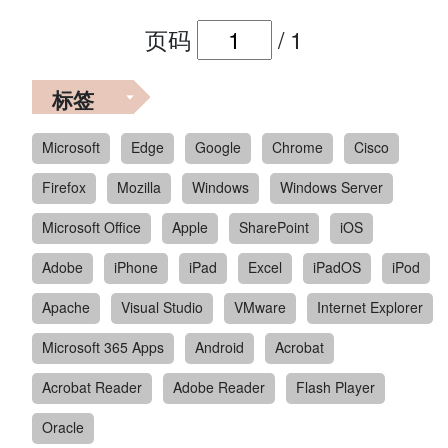
页码
/
1
标签
Microsoft
Edge
Google
Chrome
Cisco
Firefox
Mozilla
Windows
Windows Server
Microsoft Office
Apple
SharePoint
iOS
Adobe
iPhone
iPad
Excel
iPadOS
iPod
Apache
Visual Studio
VMware
Internet Explorer
Microsoft 365 Apps
Android
Acrobat
Acrobat Reader
Adobe Reader
Flash Player
Oracle