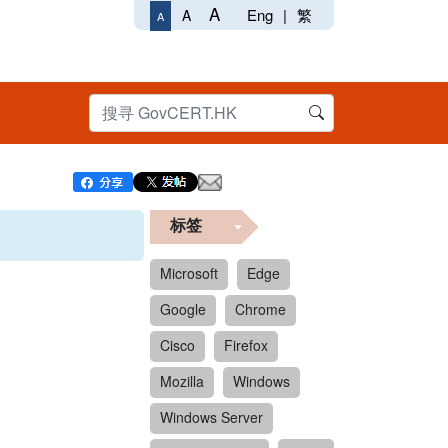
A
Eng
|
繁
A
A
标签
Microsoft
Edge
Google
Chrome
Cisco
Firefox
Mozilla
Windows
Windows Server