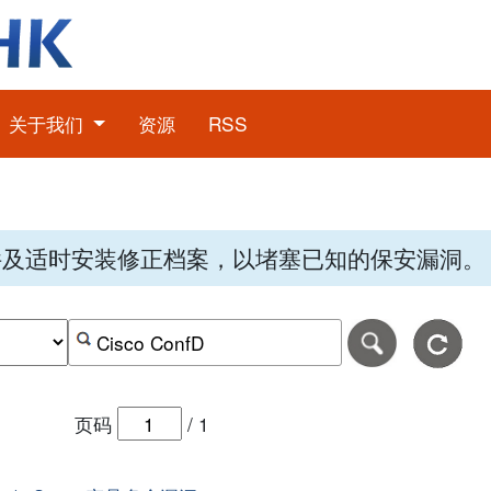
关于我们
资源
RSS
件及适时安装修正档案，以堵塞已知的保安漏洞。
期，格式为-日日-月月-年年年年。
日期范围的结束日期，格式为-日日-月月-年年年年。
按关键字或 CVE ID 搜寻保安警报
页码
/
1