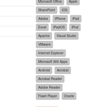
Microsoft Office
Apple
SharePoint
iOS
Adobe
iPhone
iPad
Excel
iPadOS
iPod
Apache
Visual Studio
VMware
Internet Explorer
Microsoft 365 Apps
Android
Acrobat
Acrobat Reader
Adobe Reader
Flash Player
Oracle