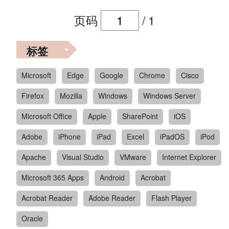
页码
/
1
标签
Microsoft
Edge
Google
Chrome
Cisco
Firefox
Mozilla
Windows
Windows Server
Microsoft Office
Apple
SharePoint
iOS
Adobe
iPhone
iPad
Excel
iPadOS
iPod
Apache
Visual Studio
VMware
Internet Explorer
Microsoft 365 Apps
Android
Acrobat
Acrobat Reader
Adobe Reader
Flash Player
Oracle