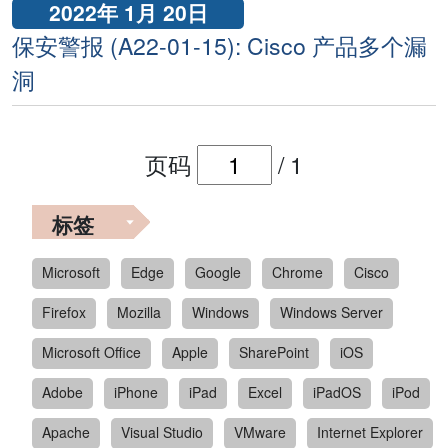
2022年 1月 20日
保安警报 (A22-01-15): Cisco 产品多个漏
洞
页码
/
1
标签
Microsoft
Edge
Google
Chrome
Cisco
Firefox
Mozilla
Windows
Windows Server
Microsoft Office
Apple
SharePoint
iOS
Adobe
iPhone
iPad
Excel
iPadOS
iPod
Apache
Visual Studio
VMware
Internet Explorer