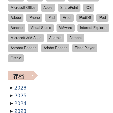
Microsoft Office
Apple
SharePoint
iOS
Adobe
iPhone
iPad
Excel
iPadOS
iPod
Apache
Visual Studio
VMware
Internet Explorer
Microsoft 365 Apps
Android
Acrobat
Acrobat Reader
Adobe Reader
Flash Player
Oracle
存档
2026
2025
2024
2023