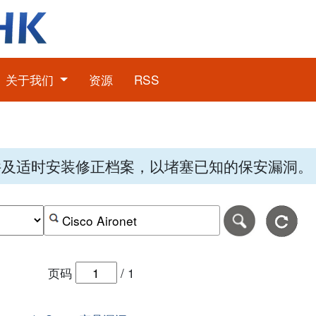
关于我们
资源
RSS
件及适时安装修正档案，以堵塞已知的保安漏洞。
期，格式为-日日-月月-年年年年。
日期范围的结束日期，格式为-日日-月月-年年年年。
按关键字或 CVE ID 搜寻保安警报
页码
/
1