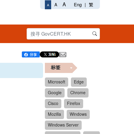
A
Eng
|
繁
A
A
标签
Microsoft
Edge
Google
Chrome
Cisco
Firefox
Mozilla
Windows
Windows Server