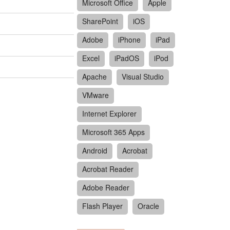
Microsoft Office
Apple
SharePoint
iOS
Adobe
iPhone
iPad
Excel
iPadOS
iPod
Apache
Visual Studio
VMware
Internet Explorer
Microsoft 365 Apps
Android
Acrobat
Acrobat Reader
Adobe Reader
Flash Player
Oracle