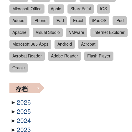
Microsoft Office
Apple
SharePoint
iOS
Adobe
iPhone
iPad
Excel
iPadOS
iPod
Apache
Visual Studio
VMware
Internet Explorer
Microsoft 365 Apps
Android
Acrobat
Acrobat Reader
Adobe Reader
Flash Player
Oracle
存档
2026
2025
2024
2023