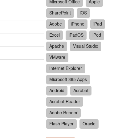
Microsoft Office
Apple
SharePoint
iOS
Adobe
iPhone
iPad
Excel
iPadOS
iPod
Apache
Visual Studio
VMware
Internet Explorer
Microsoft 365 Apps
Android
Acrobat
Acrobat Reader
Adobe Reader
Flash Player
Oracle