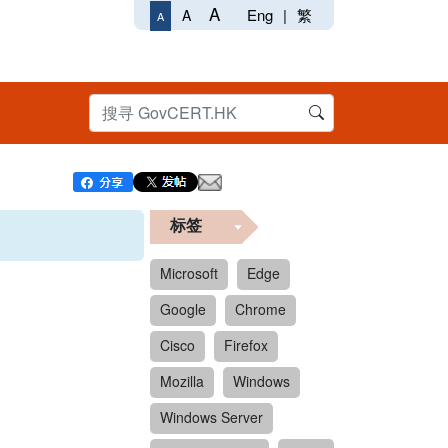
A
Eng
|
繁
A
A
标签
Microsoft
Edge
Google
Chrome
Cisco
Firefox
Mozilla
Windows
Windows Server