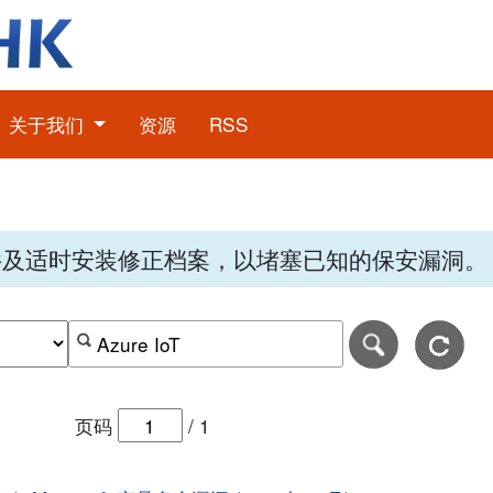
关于我们
资源
RSS
件及适时安装修正档案，以堵塞已知的保安漏洞。
期，格式为-日日-月月-年年年年。
日期范围的结束日期，格式为-日日-月月-年年年年。
按关键字或 CVE ID 搜寻保安警报
页码
/
1