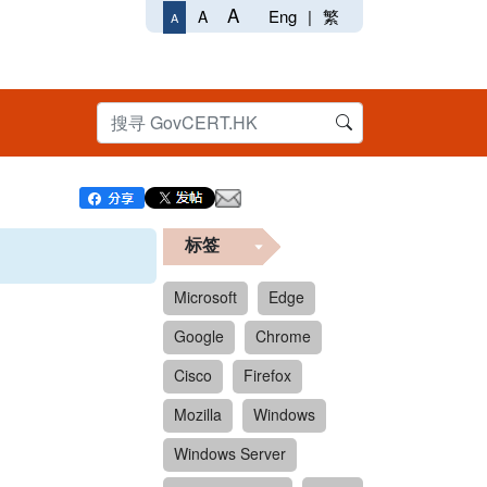
A
Eng
|
繁
A
A
标签
Microsoft
Edge
Google
Chrome
Cisco
Firefox
Mozilla
Windows
Windows Server