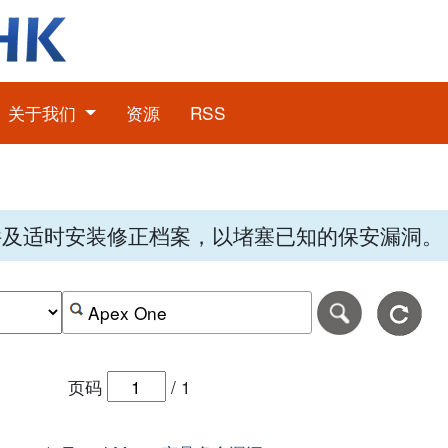
关于我们
资源
RSS
件及适时安装修正档案，以堵塞已知的保安漏洞。
期，格式为-日日-月月-年年年年。
日期范围的结束日期，格式为-日日-月月-年年年年。
按关键字或 CVE ID 搜寻保安警报
页码
/
1