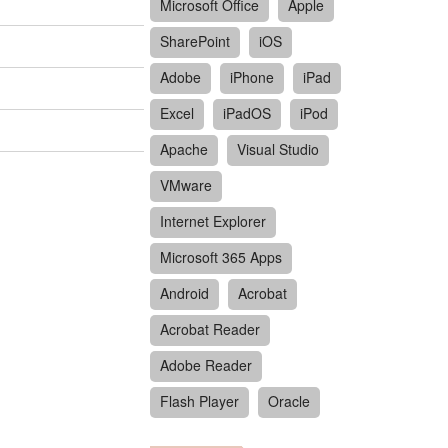
Microsoft Office
Apple
SharePoint
iOS
Adobe
iPhone
iPad
Excel
iPadOS
iPod
Apache
Visual Studio
VMware
Internet Explorer
Microsoft 365 Apps
Android
Acrobat
Acrobat Reader
Adobe Reader
Flash Player
Oracle