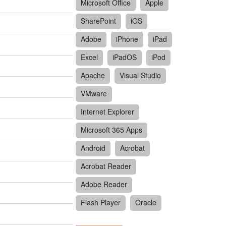
Microsoft Office
Apple
SharePoint
iOS
Adobe
iPhone
iPad
Excel
iPadOS
iPod
Apache
Visual Studio
VMware
Internet Explorer
Microsoft 365 Apps
Android
Acrobat
Acrobat Reader
Adobe Reader
Flash Player
Oracle