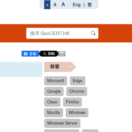
A
Eng
|
繁
A
A
标签
Microsoft
Edge
Google
Chrome
Cisco
Firefox
Mozilla
Windows
Windows Server