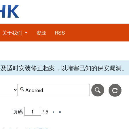
关于我们
资源
RSS
件及适时安装修正档案，以堵塞已知的保安漏洞。
期，格式为-日日-月月-年年年年。
日期范围的结束日期，格式为-日日-月月-年年年年。
按关键字或 CVE ID 搜寻保安警报
页码
/
5
›
»