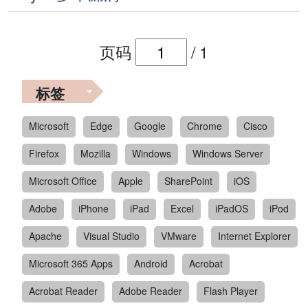
页码
/
1
标签
Microsoft
Edge
Google
Chrome
Cisco
Firefox
Mozilla
Windows
Windows Server
Microsoft Office
Apple
SharePoint
iOS
Adobe
iPhone
iPad
Excel
iPadOS
iPod
Apache
Visual Studio
VMware
Internet Explorer
Microsoft 365 Apps
Android
Acrobat
Acrobat Reader
Adobe Reader
Flash Player