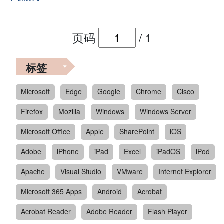
页码
/
1
标签
Microsoft
Edge
Google
Chrome
Cisco
Firefox
Mozilla
Windows
Windows Server
Microsoft Office
Apple
SharePoint
iOS
Adobe
iPhone
iPad
Excel
iPadOS
iPod
Apache
Visual Studio
VMware
Internet Explorer
Microsoft 365 Apps
Android
Acrobat
Acrobat Reader
Adobe Reader
Flash Player