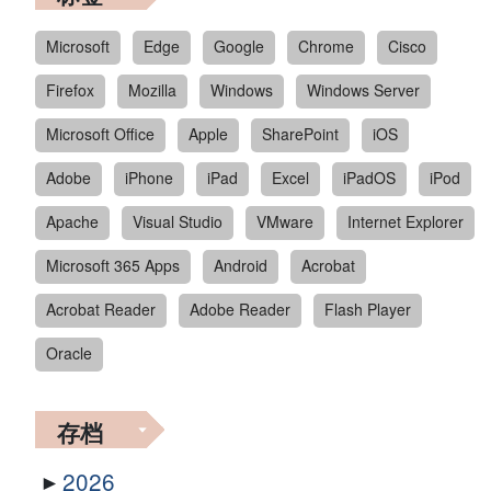
Microsoft
Edge
Google
Chrome
Cisco
Firefox
Mozilla
Windows
Windows Server
Microsoft Office
Apple
SharePoint
iOS
Adobe
iPhone
iPad
Excel
iPadOS
iPod
Apache
Visual Studio
VMware
Internet Explorer
Microsoft 365 Apps
Android
Acrobat
Acrobat Reader
Adobe Reader
Flash Player
Oracle
存档
2026