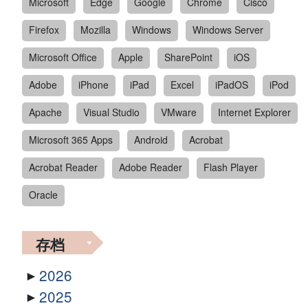
Microsoft
Edge
Google
Chrome
Cisco
Firefox
Mozilla
Windows
Windows Server
Microsoft Office
Apple
SharePoint
iOS
Adobe
iPhone
iPad
Excel
iPadOS
iPod
Apache
Visual Studio
VMware
Internet Explorer
Microsoft 365 Apps
Android
Acrobat
Acrobat Reader
Adobe Reader
Flash Player
Oracle
存档
2026
2025