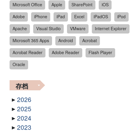
Microsoft Office
Apple
SharePoint
iOS
Adobe
iPhone
iPad
Excel
iPadOS
iPod
Apache
Visual Studio
VMware
Internet Explorer
Microsoft 365 Apps
Android
Acrobat
Acrobat Reader
Adobe Reader
Flash Player
Oracle
存档
2026
2025
2024
2023