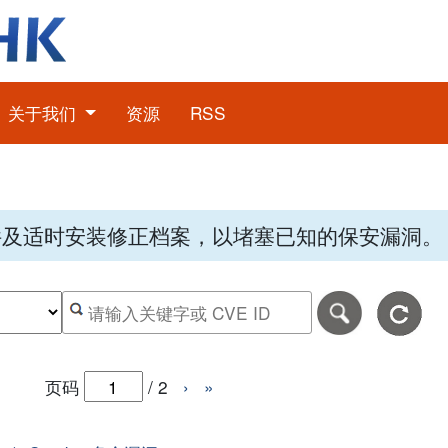
关于我们
资源
RSS
件及适时安装修正档案，以堵塞已知的保安漏洞。
期，格式为-日日-月月-年年年年。
日期范围的结束日期，格式为-日日-月月-年年年年。
按关键字或 CVE ID 搜寻保安警报
页码
/
2
›
»