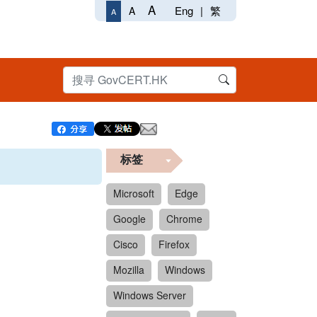
A
Eng
|
繁
A
A
标签
Microsoft
Edge
Google
Chrome
Cisco
Firefox
Mozilla
Windows
Windows Server