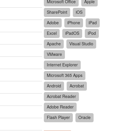
Microsoft Office
Apple
SharePoint
iOS
Adobe
iPhone
iPad
Excel
iPadOS
iPod
Apache
Visual Studio
VMware
Internet Explorer
Microsoft 365 Apps
Android
Acrobat
Acrobat Reader
Adobe Reader
Flash Player
Oracle