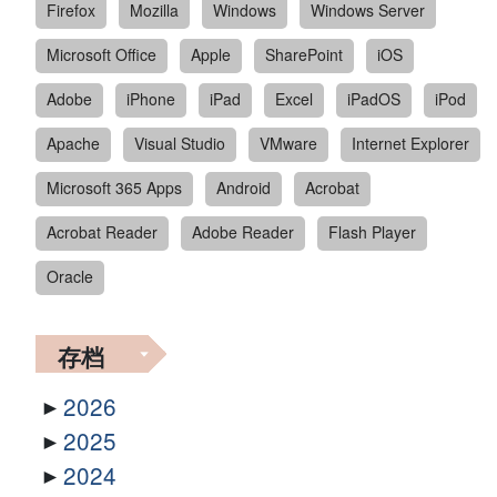
Firefox
Mozilla
Windows
Windows Server
Microsoft Office
Apple
SharePoint
iOS
Adobe
iPhone
iPad
Excel
iPadOS
iPod
Apache
Visual Studio
VMware
Internet Explorer
Microsoft 365 Apps
Android
Acrobat
Acrobat Reader
Adobe Reader
Flash Player
Oracle
存档
2026
2025
2024