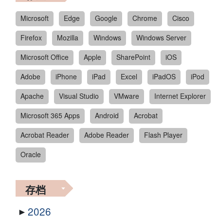
Microsoft
Edge
Google
Chrome
Cisco
Firefox
Mozilla
Windows
Windows Server
Microsoft Office
Apple
SharePoint
iOS
Adobe
iPhone
iPad
Excel
iPadOS
iPod
Apache
Visual Studio
VMware
Internet Explorer
Microsoft 365 Apps
Android
Acrobat
Acrobat Reader
Adobe Reader
Flash Player
Oracle
存档
2026